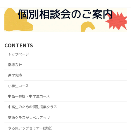
ー
ジ
送
り
CONTENTS
トップページ
指導方針
進学実績
小学生コース
中高一貫校・中学生コース
中高生のための個別授業クラス
英語クラスがレベルアップ
やる気アップセミナー(講座）