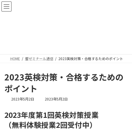
コ
ナ
神戸三宮・進学塾・響ゼミナール
ン
ビ
テ
ゲ
ン
ー
ツ
シ
響ゼミナール通信
へ
ョ
ス
ン
キ
に
ッ
移
プ
動
HOME
響ゼミナール通信
2023英検対策・合格するためのポイント
2023英検対策・合格するための
ポイント
最
2023年5月2日
2023年5月2日
終
更
2023年度第1回英検対策授業
新
日
（無料体験授業2回受付中）
時
: