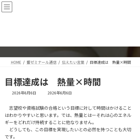
コ
ナ
神戸三宮・進学塾・響ゼミナール
ン
ビ
テ
ゲ
ン
ー
ツ
シ
響ゼミナール通信
へ
ョ
ス
ン
キ
に
ッ
移
プ
動
HOME
響ゼミナール通信
伝えたい言葉
目標達成は 熱量×時間
目標達成は 熱量×時間
最
2026年6月6日
2026年6月6日
終
更
志望校や資格試験の合格という目標に対して時間はかけること
新
はわかりやすいと思います。では、熱量とはーそれは心のエネル
日
時
ギーをどれだけ持続することに他なりません。
:
どうしても、この目標を実現したいとの必然を持つことも大切
です。