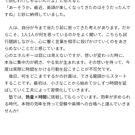
で読むわけじゃないんだよ」と伝えると
「あーそうか。最近、英語が楽しくなってきたのはそうだったんで
すね」と妙に納得していました。
人は、自分が今まで当たり前に思ってきた考えがあります。だか
らこそ、1人1人が何を思っているのかをよく聞いて、こちらも試
行錯誤しながら、心に響く言葉を相手に投げかけていくのをあき
らめないことだと感じています。
心のエネルギーは目には見えないですが、想いが変わった時に、
本当に集中力が続き、やる気が生まれます。その想いを持って、今
度は実際に時間をかける行動を起こすことが不可欠です。
毎日、何をどこまでするかの計画は、できる範囲からスタート
することです。最初は、小さなことから始めて少しずつ時間を延
ばしていく工夫によって習慣化していきます。
塾では、
熱量×時間
に挑戦してもらっています。効率が求められ
る時代、本物の効率を持って受験や英検への合格へと運んでいきま
せんか!