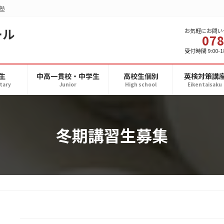
塾
ール
お気軽にお問い
078
受付時間 9:00-1
生
中高一貫校・中学生
高校生個別
英検対策講
tary
Junior
High school
Eikentaisaku
冬期講習生募集