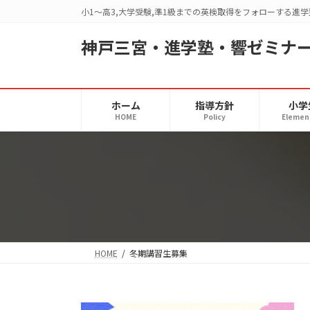
コ
ナ
小1～高3,大学受験,準1級までの英検取得をフォローする進学
ン
ビ
テ
ゲ
神戸三宮・進学塾・響ゼミナ
ン
ー
ツ
シ
へ
ョ
ホーム
指導方針
小学
ス
ン
HOME
Policy
Elemen
キ
に
ッ
移
プ
動
HOME
冬期講習生募集