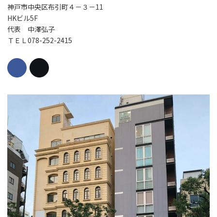
神戸市中央区布引町４－３－11
HKビル5F
代表 中澤弘子
ＴＥＬ078-252-2415