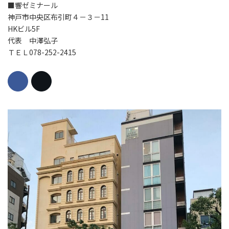
■響ゼミナール
神戸市中央区布引町４－３－11
HKビル5F
代表 中澤弘子
ＴＥＬ078-252-2415